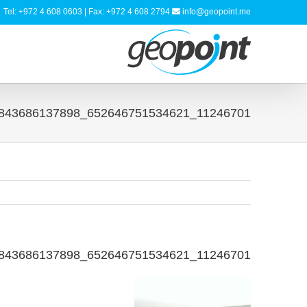
Tel: +972 4 608 0603 | Fax: +972 4 608 2794
info@geopoint.me
11246701_652646751534621_4601099843686137898_o
11246701_652646751534621_4601099843686137898_o