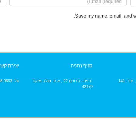
Save my name, email, and web
סניף נתניה
יצירת קש
נתניה - הבונים 22 , א.ת. פולג,
מיקוד
טל: 0603 608 04 | פקס: 2794 608 04
42170