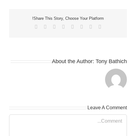
Share This Story, Choose Your Platform!
Email
Pinterest
Vk
Tumblr
LinkedIn
Reddit
Facebook
X
About the Author:
Tony Bathich
Leave A Comment
Comment