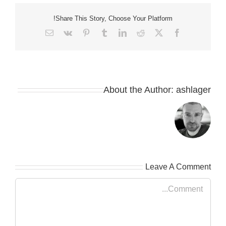
Share This Story, Choose Your Platform!
Email
Vk
Pinterest
Tumblr
LinkedIn
Reddit
Facebook
X
About the Author:
ashlager
Leave A Comment
Comment