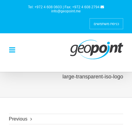
Tel: +972 4 608 0603 | Fax: +972 4 608 2794
info@geopoint.me
כניסת משתמשים
large-transparent-iso-logo
Previous