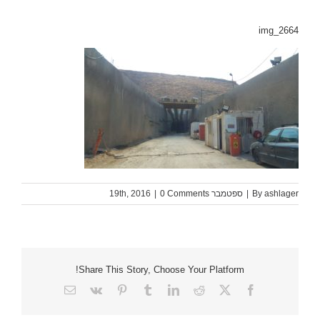
img_2664
ashlager
By
|
ספטמבר 19th, 2016
0 Comments
|
Share This Story, Choose Your Platform!
Email
Vk
Pinterest
Tumblr
LinkedIn
Reddit
Facebook
X