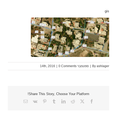
gis
ashlager
By
|
ספטמבר 14th, 2016
0 Comments
|
Share This Story, Choose Your Platform!
Email
Vk
Pinterest
Tumblr
LinkedIn
Reddit
Facebook
X