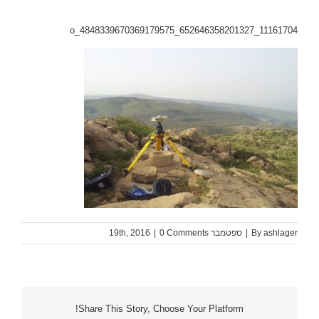
11161704_652646358201327_484833967036
ashlag
By
|
ספטמבר 19th, 2016
0 Comments
|
Share This Story, Choose Your Platform!