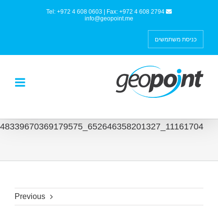
Tel: +972 4 608 0603 | Fax: +972 4 608 2794
info@geopoint.me
כניסת משתמשים
11161704_652646358201327_484833967036917
Previous