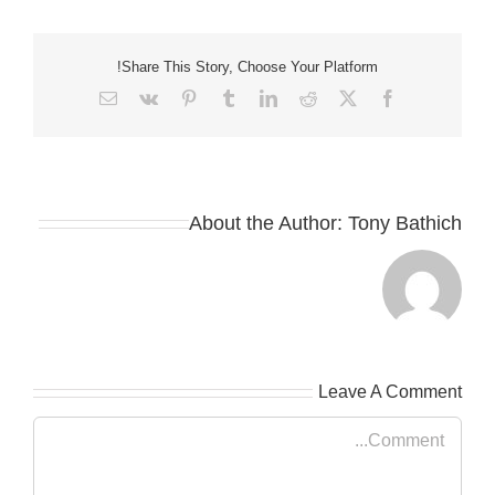
Share This Story, Choose Your Platform!
Email
Vk
Pinterest
Tumblr
LinkedIn
Reddit
Facebook
X
About the Author:
Tony Bathich
Leave A Comment
Comment