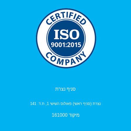
סניף נצרת
נצרת (סניף ראשי) פאולוס השישי 1, ת.ד. 141
מיקוד 161000