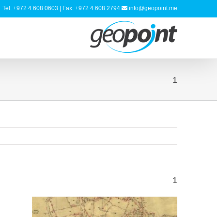
Tel: +972 4 608 0603 | Fax: +972 4 608 2794
info@geopoint.me
1
1